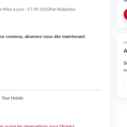
d
re Mise à jour : 17.09.2010
Par Rédaction
e ce contenu, abonnez-vous dès maintenant
M
A
B
s
r
Tour Hebdo
.
s ouvre les réservations pour l'Alaska