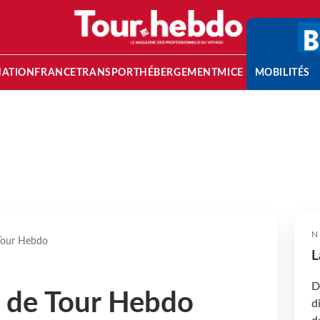
NATION
FRANCE
TRANSPORT
HÉBERGEMENT
MICE
MOBILITÉS
N
 Tour Hebdo
L
D
s de Tour Hebdo
d