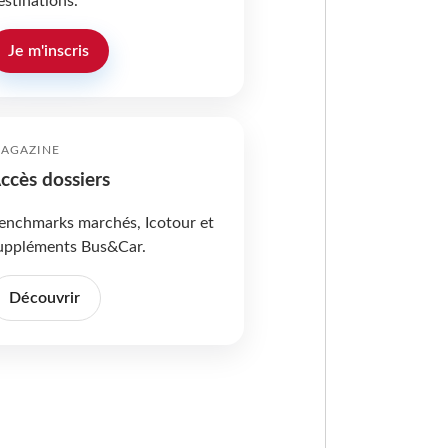
estinations.
Je m'inscris
AGAZINE
ccès dossiers
enchmarks marchés, Icotour et
uppléments Bus&Car.
Découvrir