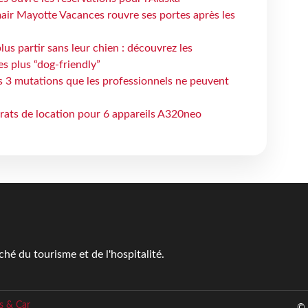
air Mayotte Vacances rouvre ses portes après les
lus partir sans leur chien : découvrez les
es plus “dog-friendly”
s 3 mutations que les professionnels ne peuvent
trats de location pour 6 appareils A320neo
é du tourisme et de l'hospitalité.
s & Car
© 