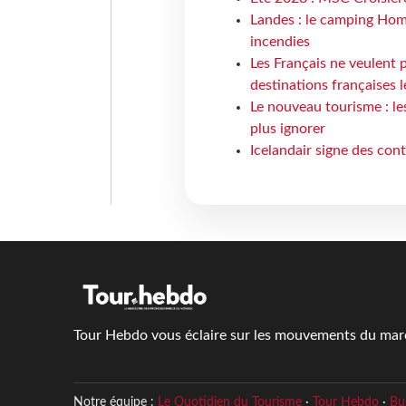
Landes : le camping Hom
incendies
Les Français ne veulent p
destinations françaises l
Le nouveau tourisme : le
plus ignorer
Icelandair signe des con
Tour Hebdo vous éclaire sur les mouvements du march
Notre équipe :
Le Quotidien du Tourisme
·
Tour Hebdo
·
Bu