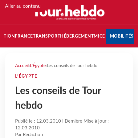
Aller au contenu
NATION
FRANCE
TRANSPORT
HÉBERGEMENT
MICE
MOBILITÉS
Accueil
›
L’Égypte
›
Les conseils de Tour hebdo
L’ÉGYPTE
Les conseils de Tour
hebdo
Publié le : 12.03.2010 I Dernière Mise à jour :
12.03.2010
Par Rédaction