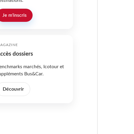
estinations.
Je m'inscris
AGAZINE
ccès dossiers
enchmarks marchés, Icotour et
uppléments Bus&Car.
Découvrir