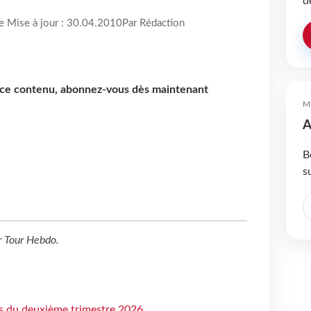
d
re Mise à jour : 30.04.2010
Par Rédaction
e ce contenu, abonnez-vous dès maintenant
M
A
B
s
r
Tour Hebdo
.
ts du deuxième trimestre 2026