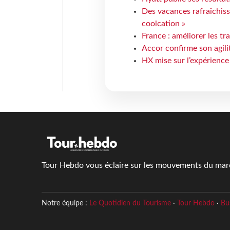
Des vacances rafraîchiss
coolcation »
France : améliorer les tr
Accor confirme son agil
HX mise sur l’expérience
Tour Hebdo vous éclaire sur les mouvements du march
Notre équipe :
Le Quotidien du Tourisme
·
Tour Hebdo
·
Bu