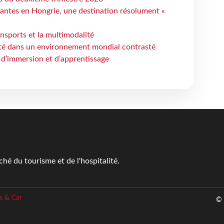
antes en Hongrie, une destination résolument «
ansports et la multimodalité
ité dans un environnement mondial contrasté
 d’immersion et d’apprentissage
é du tourisme et de l'hospitalité.
s & Car
© 