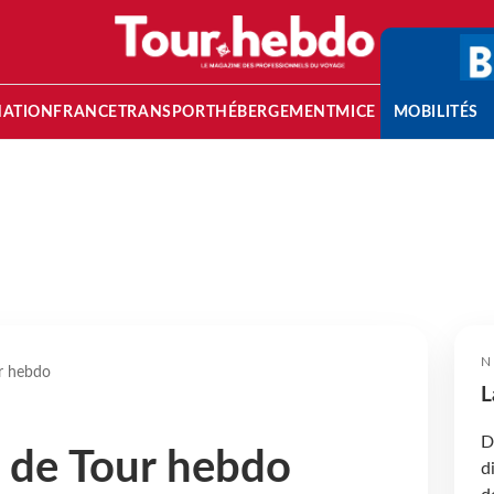
NATION
FRANCE
TRANSPORT
HÉBERGEMENT
MICE
MOBILITÉS
N
ur hebdo
L
D
s de Tour hebdo
d