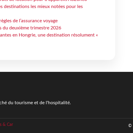
 destinations les mieux notées pour les
règles de l’assurance voyage
ts du deuxième trimestre 2026
antes en Hongrie, une destination résolument «
é du tourisme et de l'hospitalité.
s & Car
© 