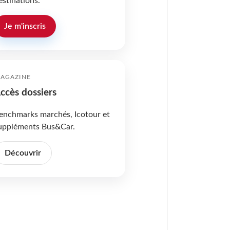
estinations.
Je m'inscris
AGAZINE
ccès dossiers
enchmarks marchés, Icotour et
uppléments Bus&Car.
Découvrir