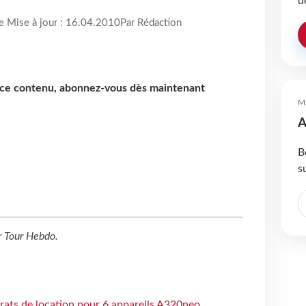
d
re Mise à jour : 16.04.2010
Par Rédaction
e ce contenu, abonnez-vous dès maintenant
M
A
B
s
r
Tour Hebdo
.
trats de location pour 6 appareils A320neo