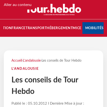
Aller au contenu
NATION
FRANCE
TRANSPORT
HÉBERGEMENT
MICE
MOBILITÉS
Accueil
›
L’andalousie
›
Les conseils de Tour Hebdo
L’ANDALOUSIE
Les conseils de Tour
Hebdo
Publié le : 05.10.2012 I Dernière Mise à jour :