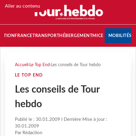
Aller au contenu
NATION
FRANCE
TRANSPORT
HÉBERGEMENT
MICE
MOBILITÉS
Accueil
›
Le Top End
›
Les conseils de Tour hebdo
LE TOP END
Les conseils de Tour
hebdo
Publié le : 30.01.2009 I Dernière Mise à jour :
30.01.2009
Par Rédaction