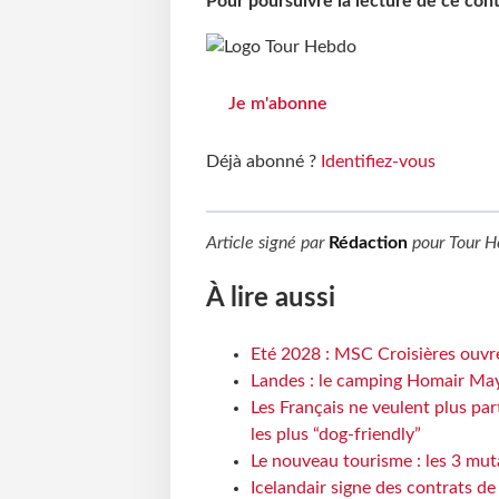
Pour poursuivre la lecture de ce co
Je m'abonne
Déjà abonné ?
Identifiez-vous
Article signé par
Rédaction
pour
Tour H
À lire aussi
Eté 2028 : MSC Croisières ouvre
Landes : le camping Homair May
Les Français ne veulent plus par
les plus “dog-friendly”
Le nouveau tourisme : les 3 mut
Icelandair signe des contrats d