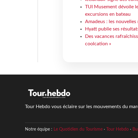
TUI Musement dévoile les
excursions en bateau
Amadeus : les nouvelles 
Hyatt publie ses résulta
Des vacances rafraîchiss
coolcation »
Tour Hebdo vous éclaire sur les mouvements du march
Notre équipe :
Le Quotidien du Tourisme
·
Tour Hebdo
·
Bu