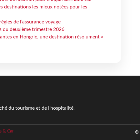
 destinations les mieux notées pour les
règles de l’assurance voyage
ts du deuxième trimestre 2026
antes en Hongrie, une destination résolument «
é du tourisme et de l'hospitalité.
s & Car
© 