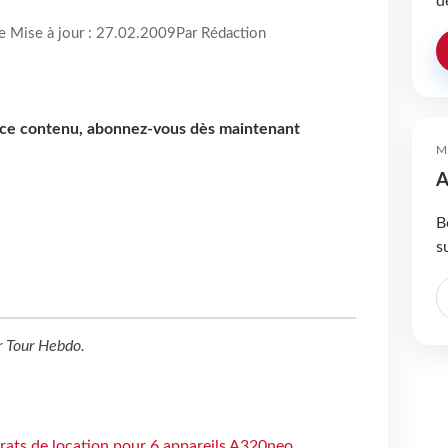
d
re Mise à jour : 27.02.2009
Par Rédaction
e ce contenu, abonnez-vous dès maintenant
M
A
B
s
r
Tour Hebdo
.
trats de location pour 6 appareils A320neo