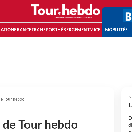
NATION
FRANCE
TRANSPORT
HÉBERGEMENT
MICE
MOBILITÉS
N
 de Tour hebdo
L
D
s de Tour hebdo
d