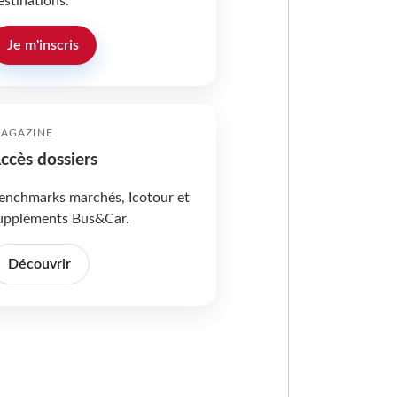
estinations.
Je m'inscris
AGAZINE
ccès dossiers
enchmarks marchés, Icotour et
uppléments Bus&Car.
Découvrir