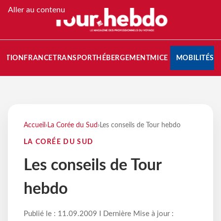
Aller au contenu
NATION
FRANCE
TRANSPORT
HÉBERGEMENT
MICE
MOBILITÉS
Accueil
›
La Corée du Sud
›
Les conseils de Tour hebdo
LA CORÉE DU SUD
Les conseils de Tour
hebdo
Publié le : 11.09.2009 I Dernière Mise à jour :