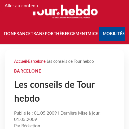
Aller au contenu
NATION
FRANCE
TRANSPORT
HÉBERGEMENT
MICE
MOBILITÉS
Accueil
›
Barcelone
›
Les conseils de Tour hebdo
BARCELONE
Les conseils de Tour
hebdo
Publié le : 01.05.2009 I Dernière Mise à jour :
01.05.2009
Par Rédaction