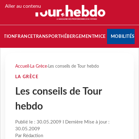
Aller au contenu
NATION
FRANCE
TRANSPORT
HÉBERGEMENT
MICE
MOBILITÉS
Accueil
›
La Grèce
›
Les conseils de Tour hebdo
LA GRÈCE
Les conseils de Tour
hebdo
Publié le : 30.05.2009 I Dernière Mise à jour :
30.05.2009
Par Rédaction