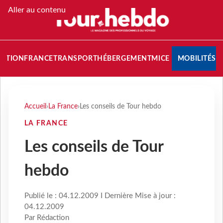
Aller au contenu
NATION
FRANCE
TRANSPORT
HÉBERGEMENT
MICE
MOBILITÉS
Accueil
›
La France
›
Les conseils de Tour hebdo
LA FRANCE
Les conseils de Tour
hebdo
Publié le : 04.12.2009 I Dernière Mise à jour :
04.12.2009
Par Rédaction