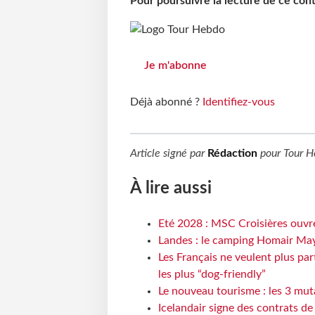
Pour poursuivre la lecture de ce co
Je m'abonne
Déjà abonné ?
Identifiez-vous
Article signé par
Rédaction
pour
Tour H
À lire aussi
Eté 2028 : MSC Croisières ouvre
Landes : le camping Homair May
Les Français ne veulent plus par
les plus “dog-friendly”
Le nouveau tourisme : les 3 mut
Icelandair signe des contrats d