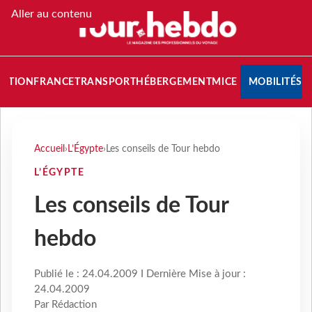
Aller au contenu
NATION
FRANCE
TRANSPORT
HÉBERGEMENT
MICE
MOBILITÉS
Accueil
›
L’Égypte
›
Les conseils de Tour hebdo
L’ÉGYPTE
Les conseils de Tour
hebdo
Publié le : 24.04.2009 I Dernière Mise à jour :
24.04.2009
Par Rédaction