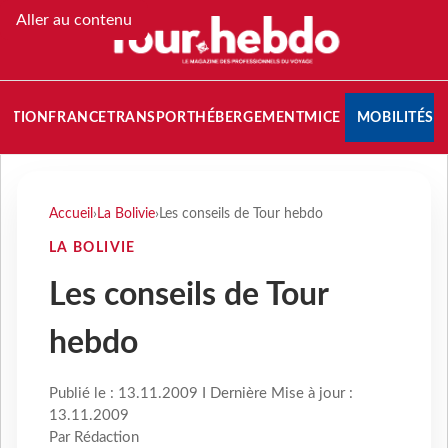
Aller au contenu
NATION
FRANCE
TRANSPORT
HÉBERGEMENT
MICE
MOBILITÉS
Accueil
›
La Bolivie
›
Les conseils de Tour hebdo
LA BOLIVIE
Les conseils de Tour
hebdo
Publié le : 13.11.2009 I Dernière Mise à jour :
13.11.2009
Par Rédaction