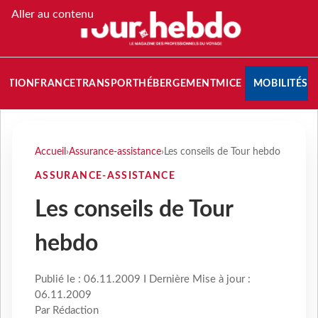
Aller au contenu
NATION
FRANCE
TRANSPORT
HÉBERGEMENT
MICE
MOBILITÉS
Accueil
›
Assurance-assistance
›
Les conseils de Tour hebdo
ASSURANCE-ASSISTANCE
Les conseils de Tour
hebdo
Publié le : 06.11.2009 I Dernière Mise à jour :
06.11.2009
Par Rédaction