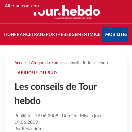
Aller au contenu
NATION
FRANCE
TRANSPORT
HÉBERGEMENT
MICE
MOBILITÉS
Accueil
›
L’Afrique du Sud
›
Les conseils de Tour hebdo
L’AFRIQUE DU SUD
Les conseils de Tour
hebdo
Publié le : 19.06.2009 I Dernière Mise à jour :
19.06.2009
Par Rédaction