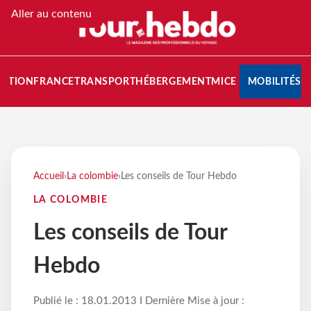
Aller au contenu
NATION
FRANCE
TRANSPORT
HÉBERGEMENT
MICE
MOBILITÉS
Accueil
›
La colombie
›
Les conseils de Tour Hebdo
LA COLOMBIE
Les conseils de Tour
Hebdo
Publié le : 18.01.2013 I Dernière Mise à jour :