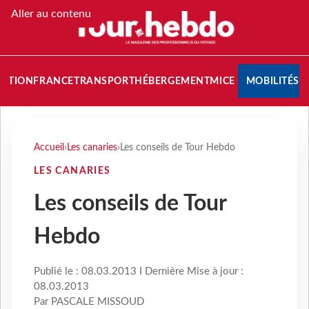
Aller au contenu
NATION
FRANCE
TRANSPORT
HÉBERGEMENT
MICE
MOBILITÉS
Accueil
›
Les canaries
›
Les conseils de Tour Hebdo
LES CANARIES
Les conseils de Tour
Hebdo
Publié le : 08.03.2013 I Dernière Mise à jour :
08.03.2013
Par PASCALE MISSOUD