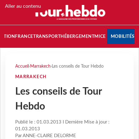
Aller au contenu
NATION
FRANCE
TRANSPORT
HÉBERGEMENT
MICE
MOBILITÉS
Accueil
›
Marrakech
›
Les conseils de Tour Hebdo
MARRAKECH
Les conseils de Tour
Hebdo
Publié le : 01.03.2013 I Dernière Mise à jour :
01.03.2013
Par ANNE-CLAIRE DELORME