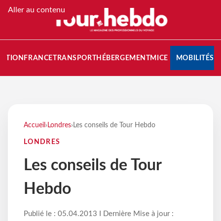
Aller au contenu
NATION
FRANCE
TRANSPORT
HÉBERGEMENT
MICE
MOBILITÉS
Accueil
›
Londres
›
Les conseils de Tour Hebdo
LONDRES
Les conseils de Tour
Hebdo
Publié le : 05.04.2013 I Dernière Mise à jour :