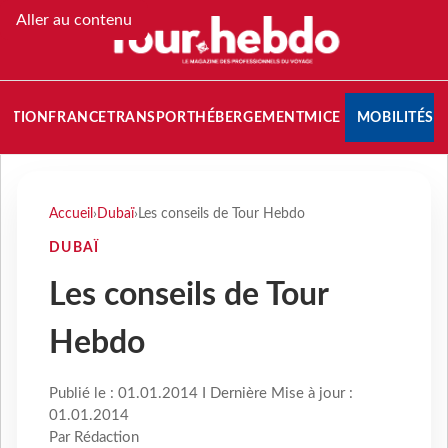
Aller au contenu
NATION
FRANCE
TRANSPORT
HÉBERGEMENT
MICE
MOBILITÉS
Accueil
›
Dubaï
›
Les conseils de Tour Hebdo
DUBAÏ
Les conseils de Tour
Hebdo
Publié le : 01.01.2014 I Dernière Mise à jour :
01.01.2014
Par Rédaction