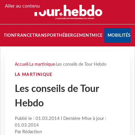
Aller au contenu
NATION
FRANCE
TRANSPORT
HÉBERGEMENT
MICE
MOBILITÉS
Accueil
›
La martinique
›
Les conseils de Tour Hebdo
LA MARTINIQUE
Les conseils de Tour
Hebdo
Publié le : 01.03.2014 I Dernière Mise à jour :
01.03.2014
Par Rédaction