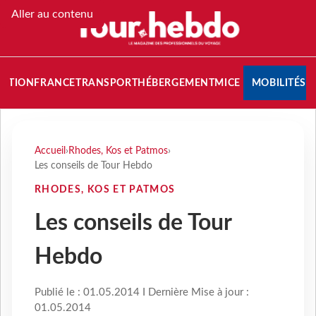
Aller au contenu
NATION
FRANCE
TRANSPORT
HÉBERGEMENT
MICE
MOBILITÉS
Accueil
›
Rhodes, Kos et Patmos
›
Les conseils de Tour Hebdo
RHODES, KOS ET PATMOS
Les conseils de Tour
Hebdo
Publié le : 01.05.2014 I Dernière Mise à jour :
01.05.2014