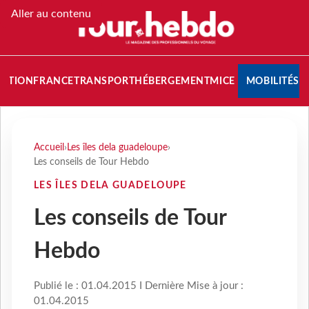
Aller au contenu
NATION
FRANCE
TRANSPORT
HÉBERGEMENT
MICE
MOBILITÉS
Accueil
›
Les îles dela guadeloupe
›
Les conseils de Tour Hebdo
LES ÎLES DELA GUADELOUPE
Les conseils de Tour
Hebdo
Publié le : 01.04.2015 I Dernière Mise à jour :
01.04.2015