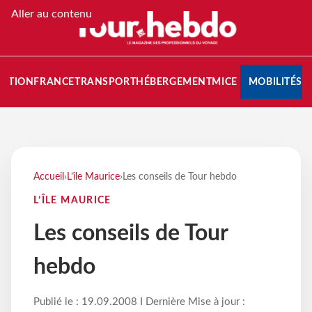
Aller au contenu
NATION
FRANCE
TRANSPORT
HÉBERGEMENT
MICE
MOBILITÉS
Accueil
›
L’île Maurice
›
Les conseils de Tour hebdo
L’ÎLE MAURICE
Les conseils de Tour
hebdo
Publié le : 19.09.2008 I Dernière Mise à jour :