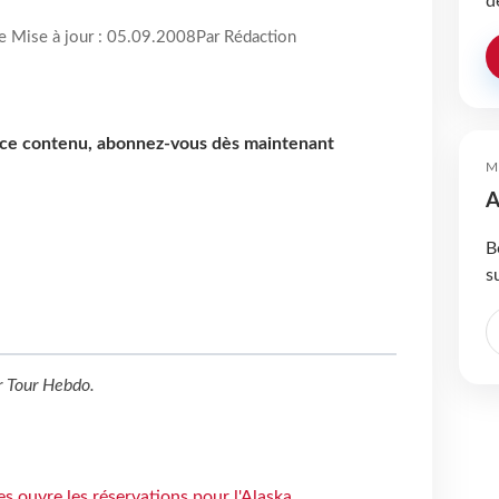
d
re Mise à jour : 05.09.2008
Par Rédaction
e ce contenu, abonnez-vous dès maintenant
M
A
B
s
r
Tour Hebdo
.
s ouvre les réservations pour l'Alaska