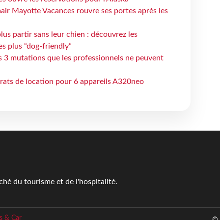
air Mayotte Vacances rouvre ses portes après les
lus partir sans leur chien : découvrez les
es plus “dog-friendly”
s 3 mutations que les professionnels ne peuvent
trats de location pour 6 appareils A320neo
é du tourisme et de l'hospitalité.
s & Car
© 