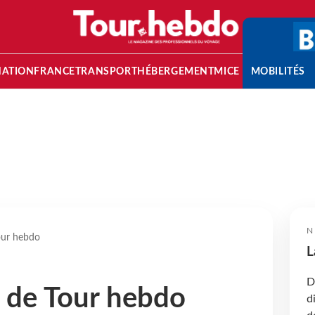
NATION
FRANCE
TRANSPORT
HÉBERGEMENT
MICE
MOBILITÉS
N
our hebdo
L
D
s de Tour hebdo
d