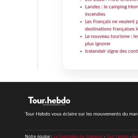
Landes : le camping Hom
incendies
Les Français ne veulent p
destinations françaises l
Le nouveau tourisme : le
plus ignorer
Icelandair signe des con
Tour Hebdo vous éclaire sur les mouvements du march
Notre équipe :
Le Quotidien du Tourisme
·
Tour Hebdo
·
Bu