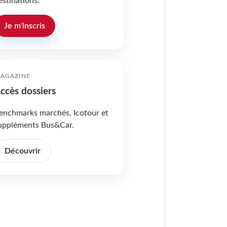
estinations.
Je m'inscris
AGAZINE
ccès dossiers
enchmarks marchés, Icotour et
uppléments Bus&Car.
Découvrir