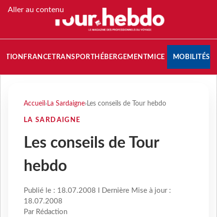
Aller au contenu
NATION
FRANCE
TRANSPORT
HÉBERGEMENT
MICE
MOBILITÉS
Accueil
›
La Sardaigne
›
Les conseils de Tour hebdo
LA SARDAIGNE
Les conseils de Tour
hebdo
Publié le : 18.07.2008 I Dernière Mise à jour :
18.07.2008
Par Rédaction