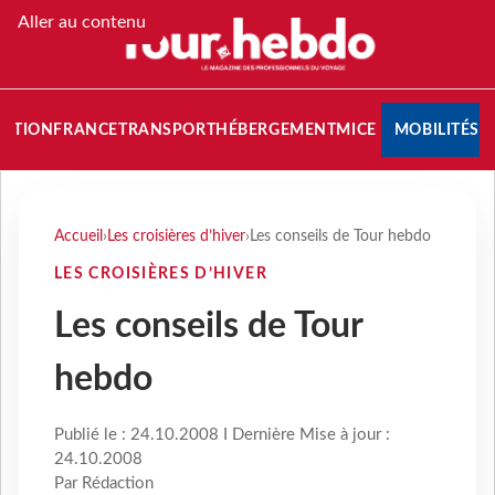
Aller au contenu
NATION
FRANCE
TRANSPORT
HÉBERGEMENT
MICE
MOBILITÉS
Accueil
›
Les croisières d’hiver
›
Les conseils de Tour hebdo
LES CROISIÈRES D’HIVER
Les conseils de Tour
hebdo
Publié le : 24.10.2008 I Dernière Mise à jour :
24.10.2008
Par Rédaction