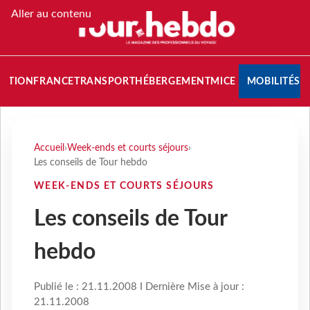
Aller au contenu
NATION
FRANCE
TRANSPORT
HÉBERGEMENT
MICE
MOBILITÉS
Accueil
›
Week-ends et courts séjours
›
Les conseils de Tour hebdo
WEEK-ENDS ET COURTS SÉJOURS
Les conseils de Tour
hebdo
Publié le : 21.11.2008 I Dernière Mise à jour :
21.11.2008