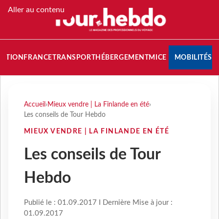
Aller au contenu
NATION
FRANCE
TRANSPORT
HÉBERGEMENT
MICE
MOBILITÉS
Accueil
›
Mieux vendre | La Finlande en été
›
Les conseils de Tour Hebdo
MIEUX VENDRE | LA FINLANDE EN ÉTÉ
Les conseils de Tour
Hebdo
Publié le : 01.09.2017 I Dernière Mise à jour :
01.09.2017