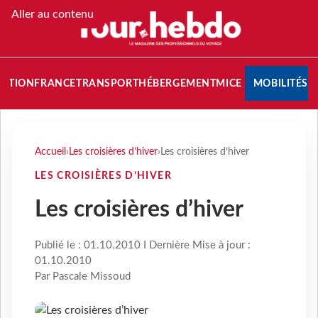
Aller au contenu
NATION
FRANCE
TRANSPORT
HÉBERGEMENT
MICE
MOBILITÉS
Accueil
›
Les croisières d’hiver
›
Les croisières d’hiver
LES CROISIÈRES D’HIVER
Les croisières d’hiver
Publié le : 01.10.2010 I Dernière Mise à jour :
01.10.2010
Par Pascale Missoud