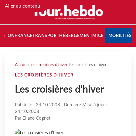
Aller au contenu
NATION
FRANCE
TRANSPORT
HÉBERGEMENT
MICE
MOBILITÉS
Accueil
›
Les croisières d’hiver
›
Les croisières d’hiver
LES CROISIÈRES D’HIVER
Les croisières d’hiver
Publié le : 24.10.2008 I Dernière Mise à jour :
24.10.2008
Par Eliane Cognet