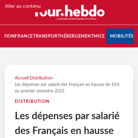
Aller au contenu
NATION
FRANCE
TRANSPORT
HÉBERGEMENT
MICE
MOBILITÉS
Accueil
›
Distribution
›
Les dépenses par salarié des Français en hausse de 16%
au premier semestre 2023
DISTRIBUTION
Les dépenses par salarié
des Français en hausse