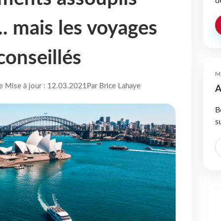
d
.. mais les voyages
conseillés
M
re Mise à jour : 12.03.2021
Par Brice Lahaye
A
B
s