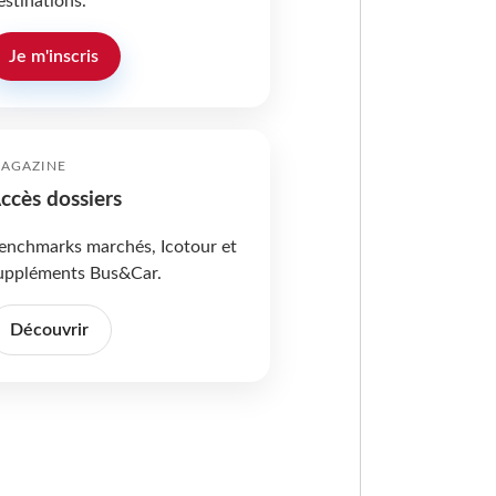
estinations.
Je m'inscris
AGAZINE
ccès dossiers
enchmarks marchés, Icotour et
uppléments Bus&Car.
Découvrir