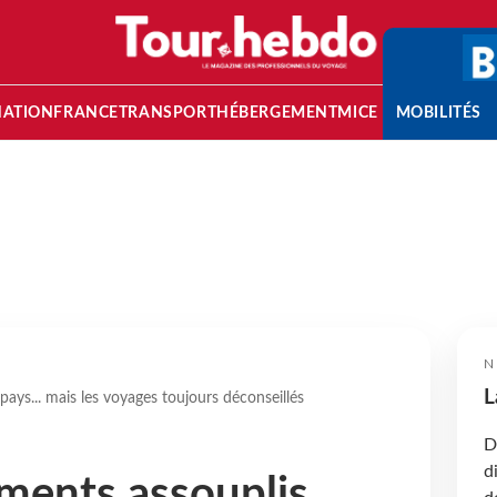
NATION
FRANCE
TRANSPORT
HÉBERGEMENT
MICE
MOBILITÉS
N
L
pays... mais les voyages toujours déconseillés
D
d
ments assouplis