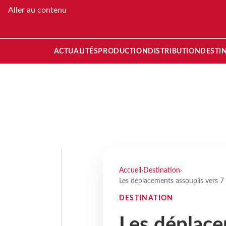
Aller au contenu
ACTUALITÉS
PRODUCTION
DISTRIBUTION
DESTI
Accueil
›
Destination
›
Les déplacements assouplis vers 7 
DESTINATION
Les déplace