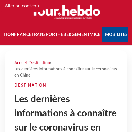
Aller au contenu
NATION
FRANCE
TRANSPORT
HÉBERGEMENT
MICE
MOBILITÉS
Accueil
›
Destination
›
Les dernières informations à connaître sur le coronavirus
en Chine
DESTINATION
Les dernières
informations à connaître
sur le coronavirus en