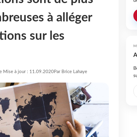
d
breuses à alléger
tions sur les
M
A
B
re Mise à jour : 11.09.2020
Par Brice Lahaye
s