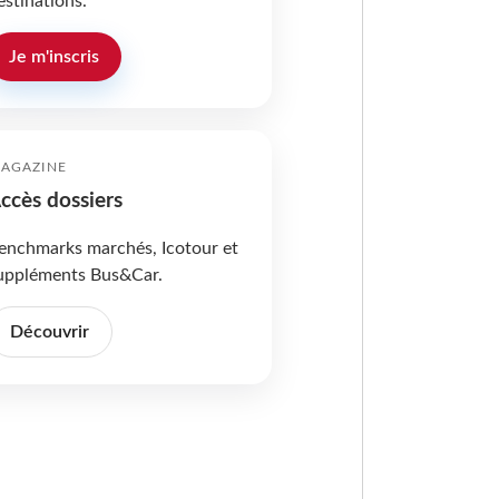
estinations.
Je m'inscris
AGAZINE
ccès dossiers
enchmarks marchés, Icotour et
uppléments Bus&Car.
Découvrir