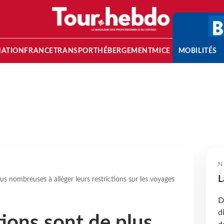
NATION
FRANCE
TRANSPORT
HÉBERGEMENT
MICE
MOBILITÉS
N
L
us nombreuses à alléger leurs restrictions sur les voyages
D
d
tions sont de plus