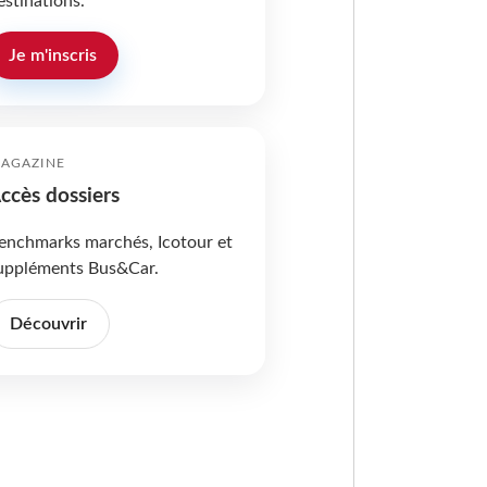
estinations.
Je m'inscris
AGAZINE
ccès dossiers
enchmarks marchés, Icotour et
uppléments Bus&Car.
Découvrir