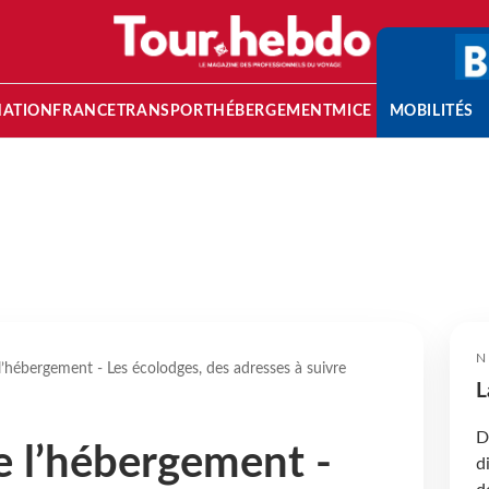
NATION
FRANCE
TRANSPORT
HÉBERGEMENT
MICE
MOBILITÉS
N
l’hébergement - Les écolodges, des adresses à suivre
L
D
e l’hébergement -
d