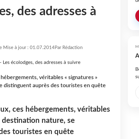
d
es, des adresses à
M
re Mise à jour : 01.07.2014
Par Rédaction
A
B
s
hébergements, véritables « signatures »
se distinguent auprès des touristes en quête
x, ces hébergements, véritables
 destination nature, se
des touristes en quête