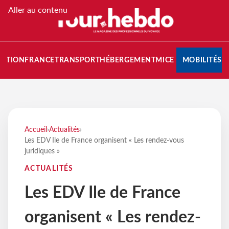
Aller au contenu
NATION
FRANCE
TRANSPORT
HÉBERGEMENT
MICE
MOBILITÉS
Accueil
›
Actualités
›
Les EDV Ile de France organisent « Les rendez-vous
juridiques »
ACTUALITÉS
Les EDV Ile de France
organisent « Les rendez-