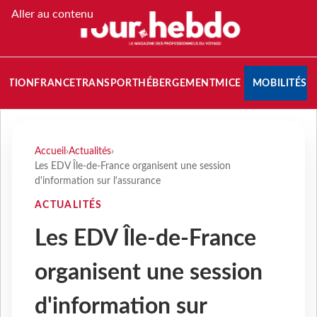
Aller au contenu
NATION
FRANCE
TRANSPORT
HÉBERGEMENT
MICE
MOBILITÉS
Accueil
›
Actualités
›
Les EDV Île-de-France organisent une session
d'information sur l'assurance
ACTUALITÉS
Les EDV Île-de-France
organisent une session
d'information sur