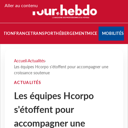
Aller au contenu
NATION
FRANCE
TRANSPORT
HÉBERGEMENT
MICE
MOBILITÉS
Accueil
›
Actualités
›
Les équipes Hcorpo s'étoffent pour accompagner une
croissance soutenue
ACTUALITÉS
Les équipes Hcorpo
s'étoffent pour
accompagner une