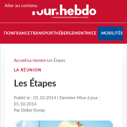
Aller au contenu
NATION
FRANCE
TRANSPORT
HÉBERGEMENT
MICE
MOBILITÉS
Accueil
›
La réunion
›
Les Étapes
LA RÉUNION
Les Étapes
Publié le : 01.10.2014 I Dernière Mise à jour :
01.10.2014
Par Didier Forray