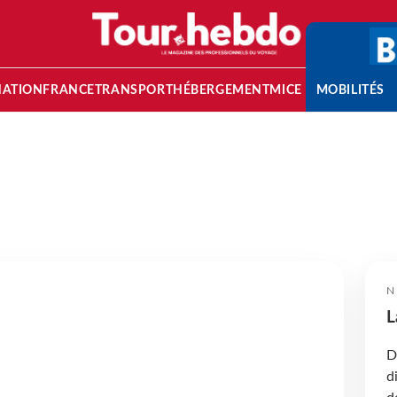
NATION
FRANCE
TRANSPORT
HÉBERGEMENT
MICE
MOBILITÉS
N
L
D
d