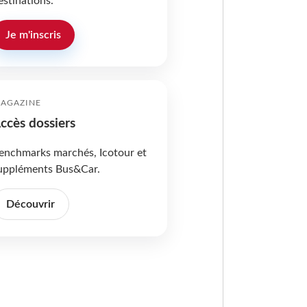
estinations.
Je m'inscris
AGAZINE
ccès dossiers
enchmarks marchés, Icotour et
uppléments Bus&Car.
Découvrir