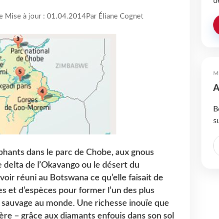
d
re Mise à jour : 01.04.2014
Par Éliane Cognet
M
A
B
s
hants dans le parc de Chobe, aux gnous
le delta de l’Okavango ou le désert du
voir réuni au Botswana ce qu’elle faisait de
 et d’espèces pour former l’un des plus
e sauvage au monde. Une richesse inouïe que
père – grâce aux diamants enfouis dans son sol