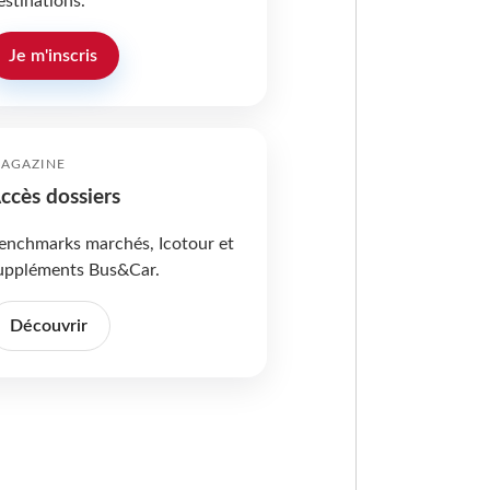
estinations.
Je m'inscris
AGAZINE
ccès dossiers
enchmarks marchés, Icotour et
uppléments Bus&Car.
Découvrir