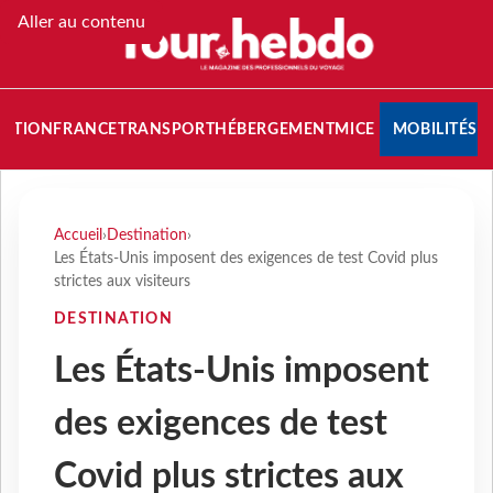
Aller au contenu
NATION
FRANCE
TRANSPORT
HÉBERGEMENT
MICE
MOBILITÉS
Accueil
›
Destination
›
Les États-Unis imposent des exigences de test Covid plus
strictes aux visiteurs
DESTINATION
Les États-Unis imposent
des exigences de test
Covid plus strictes aux