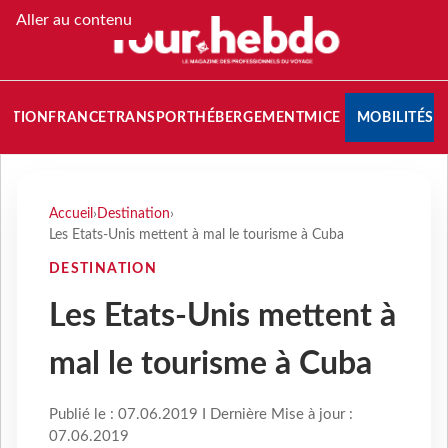
Aller au contenu
NATION
FRANCE
TRANSPORT
HÉBERGEMENT
MICE
MOBILITÉS
Accueil
›
Destination
›
Les Etats-Unis mettent à mal le tourisme à Cuba
DESTINATION
Les Etats-Unis mettent à
mal le tourisme à Cuba
Publié le : 07.06.2019 I Dernière Mise à jour :
07.06.2019