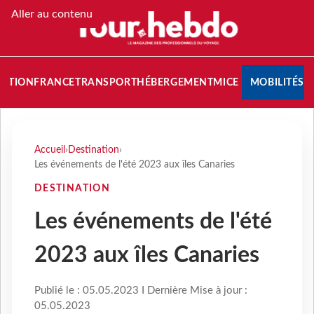
Aller au contenu
NATION
FRANCE
TRANSPORT
HÉBERGEMENT
MICE
MOBILITÉS
Accueil
›
Destination
›
Les événements de l'été 2023 aux îles Canaries
DESTINATION
Les événements de l'été
2023 aux îles Canaries
Publié le : 05.05.2023 I Dernière Mise à jour :
05.05.2023