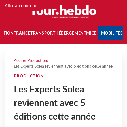
Aller au contenu
NATION
FRANCE
TRANSPORT
HÉBERGEMENT
MICE
MOBILITÉS
Accueil
›
Production
›
Les Experts Solea reviennent avec 5 éditions cette année
PRODUCTION
Les Experts Solea
reviennent avec 5
éditions cette année