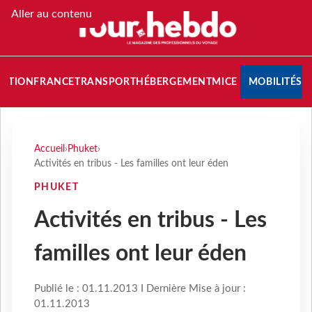
Aller au contenu
NATION
FRANCE
TRANSPORT
HÉBERGEMENT
MICE
MOBILITÉS
Accueil
›
Phuket
›
Activités en tribus - Les familles ont leur éden
PHUKET
Activités en tribus - Les
familles ont leur éden
Publié le : 01.11.2013 I Dernière Mise à jour :
01.11.2013