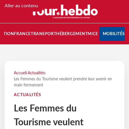
Aller au contenu
NATION
FRANCE
TRANSPORT
HÉBERGEMENT
MICE
MOBILITÉS
Accueil
›
Actualités
›
Les Femmes du Tourisme veulent prendre leur avenir en
main fermement
ACTUALITÉS
Les Femmes du
Tourisme veulent